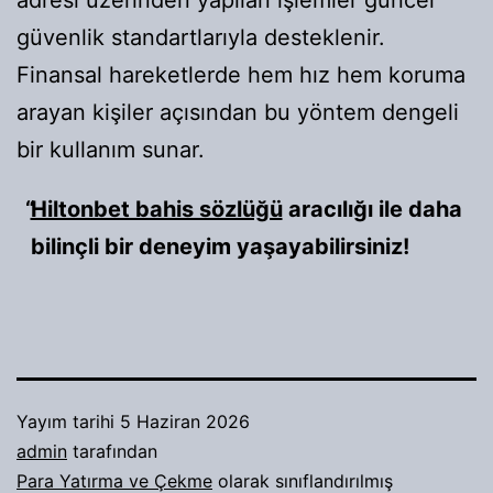
adresi üzerinden yapılan işlemler güncel
güvenlik standartlarıyla desteklenir.
Finansal hareketlerde hem hız hem koruma
arayan kişiler açısından bu yöntem dengeli
bir kullanım sunar.
Hiltonbet bahis sözlüğü
aracılığı ile daha
bilinçli bir deneyim yaşayabilirsiniz!
Yayım tarihi
5 Haziran 2026
admin
tarafından
Para Yatırma ve Çekme
olarak sınıflandırılmış