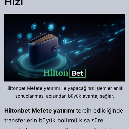
Hızı
Hiltonbet Mefete yatırımı ile yapacağınız işlemler anlık
sonuçlanması açısından büyük avantaj sağlar.
Hiltonbet Mefete yatırımı
tercih edildiğinde
transferlerin büyük bölümü kısa süre