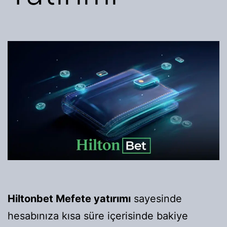
Hiltonbet Mefete yatırımı
sayesinde
hesabınıza kısa süre içerisinde bakiye