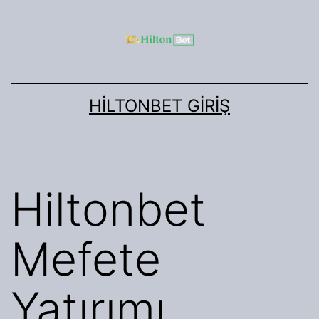
İçeriğe
geç
HILTONBET GIRIŞ
Hiltonbet
Mefete
Yatırımı