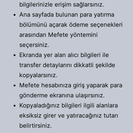
bilgilerinizle erişim sağlarsınız.
Ana sayfada bulunan para yatırma
bölümünü açarak ödeme seçenekleri
arasından Mefete yöntemini
seçersiniz.
Ekranda yer alan alıcı bilgileri ile
transfer detaylarını dikkatli şekilde
kopyalarsınız.
Mefete hesabınıza giriş yaparak para
gönderme ekranına ulaşırsınız.
Kopyaladığınız bilgileri ilgili alanlara
eksiksiz girer ve yatıracağınız tutarı
belirtirsiniz.