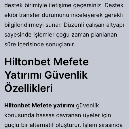
destek birimiyle iletişime geçersiniz. Destek
ekibi transfer durumunu inceleyerek gerekli
bilgilendirmeyi sunar. Düzenli çalışan altyapı
sayesinde işlemler çoğu zaman planlanan
süre içerisinde sonuçlanır.
Hiltonbet Mefete
Yatırımı Güvenlik
Özellikleri
Hiltonbet Mefete yatırımı
güvenlik
konusunda hassas davranan üyeler için
güçlü bir alternatif oluşturur. İşlem sırasında