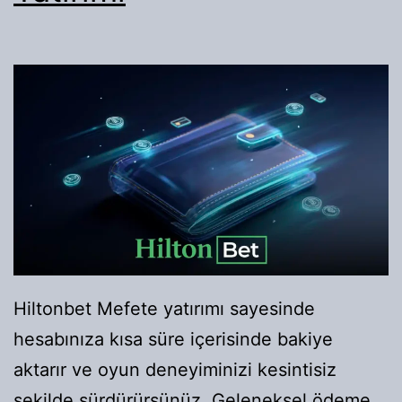
s
h
T
a
k
t
i
k
l
e
Hiltonbet Mefete yatırımı sayesinde
r
hesabınıza kısa süre içerisinde bakiye
i
aktarır ve oyun deneyiminizi kesintisiz
şekilde sürdürürsünüz. Geleneksel ödeme