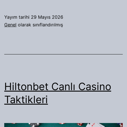
i
l
Yayım tarihi
29 Mayıs 2026
t
Genel
olarak sınıflandırılmış
o
n
b
e
t
B
Hiltonbet Canlı Casino
a
Taktikleri
h
i
s