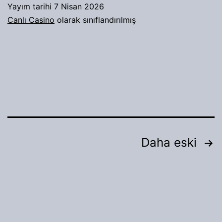
l
Yayım tarihi
7 Nisan 2026
t
Canlı Casino
olarak sınıflandırılmış
o
n
b
e
t
A
v
Yazı
Daha eski
i
sayfalaması
a
t
o
r