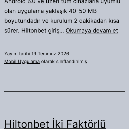
Android 6.0 ve üzeri tüm cihazlarla uyumlu
olan uygulama yaklaşık 40-50 MB
boyutundadır ve kurulum 2 dakikadan kısa
H
sürer. Hiltonbet giriş…
Okumaya devam et
i
l
Yayım tarihi
19 Temmuz 2026
t
Mobil Uygulama
olarak sınıflandırılmış
o
n
b
e
t
A
Hiltonbet İki Faktörlü
n