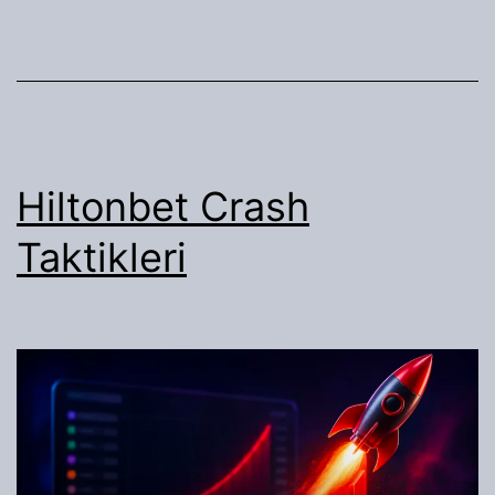
Y
n
a
b
r
e
a
t
r
İ
Hiltonbet Crash
?
k
Taktikleri
i
F
a
k
t
ö
r