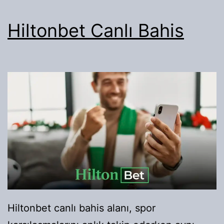
t
C
Hiltonbet Canlı Bahis
a
n
l
ı
C
a
s
i
n
o
T
Hiltonbet canlı bahis alanı, spor