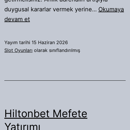
duygusal kararlar vermek yerine…
Okumaya
H
devam et
i
l
Yayım tarihi
15 Haziran 2026
t
Slot Oyunları
olarak sınıflandırılmış
o
n
b
e
t
C
Hiltonbet Mefete
r
Yatırımı
a