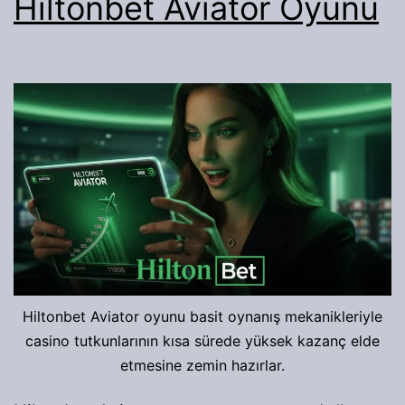
Hiltonbet Aviator Oyunu
l
a
c
k
j
a
c
k
O
y
Hiltonbet Aviator oyunu basit oynanış mekanikleriyle
u
casino tutkunlarının kısa sürede yüksek kazanç elde
n
etmesine zemin hazırlar.
u