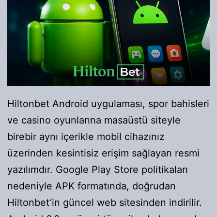
Hiltonbet Android uygulaması, spor bahisleri
ve casino oyunlarına masaüstü siteyle
birebir aynı içerikle mobil cihazınız
üzerinden kesintisiz erişim sağlayan resmi
yazılımdır. Google Play Store politikaları
nedeniyle APK formatında, doğrudan
Hiltonbet’in güncel web sitesinden indirilir.