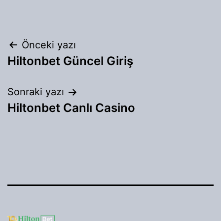
Yazı
Önceki yazı
Hiltonbet Güncel Giriş
gezinmesi
Sonraki yazı
Hiltonbet Canlı Casino