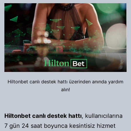
Hiltonbet canlı destek hattı üzerinden anında yardım
alın!
Hiltonbet canlı destek hattı
, kullanıcılarına
7 gün 24 saat boyunca kesintisiz hizmet