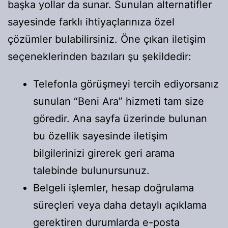
başka yollar da sunar. Sunulan alternatifler
sayesinde farklı ihtiyaçlarınıza özel
çözümler bulabilirsiniz. Öne çıkan iletişim
seçeneklerinden bazıları şu şekildedir:
Telefonla görüşmeyi tercih ediyorsanız
sunulan “Beni Ara” hizmeti tam size
göredir. Ana sayfa üzerinde bulunan
bu özellik sayesinde iletişim
bilgilerinizi girerek geri arama
talebinde bulunursunuz.
Belgeli işlemler, hesap doğrulama
süreçleri veya daha detaylı açıklama
gerektiren durumlarda e-posta