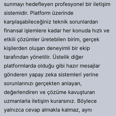
sunmayı hedefleyen profesyonel bir iletişim
sistemidir. Platform üzerinde
karşılaşabileceğiniz teknik sorunlardan
finansal işlemlere kadar her konuda hızlı ve
etkili çözümler üretebilen birim, gerçek
kişilerden oluşan deneyimli bir ekip
tarafından yönetilir. Üstelik diğer
platformlarda olduğu gibi hazır mesajlar
gönderen yapay zeka sistemleri yerine
sorunlarınızı gerçekten anlayan,
değerlendiren ve çözüme kavuşturan
uzmanlarla iletişim kurarsınız. Böylece
yalnızca cevap almakla kalmaz, aynı