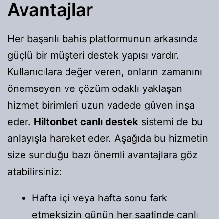
Avantajlar
Her başarılı bahis platformunun arkasında
güçlü bir müşteri destek yapısı vardır.
Kullanıcılara değer veren, onların zamanını
önemseyen ve çözüm odaklı yaklaşan
hizmet birimleri uzun vadede güven inşa
eder.
Hiltonbet canlı destek
sistemi de bu
anlayışla hareket eder. Aşağıda bu hizmetin
size sunduğu bazı önemli avantajlara göz
atabilirsiniz:
Hafta içi veya hafta sonu fark
etmeksizin günün her saatinde canlı