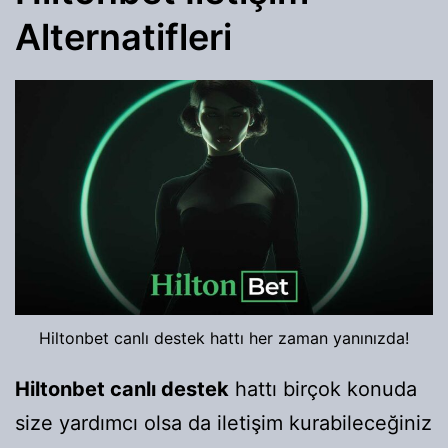
Alternatifleri
Hiltonbet canlı destek hattı her zaman yanınızda!
Hiltonbet canlı destek
hattı birçok konuda
size yardımcı olsa da iletişim kurabileceğiniz