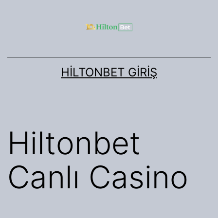
İçeriğe
geç
HILTONBET GIRIŞ
Hiltonbet
Canlı Casino