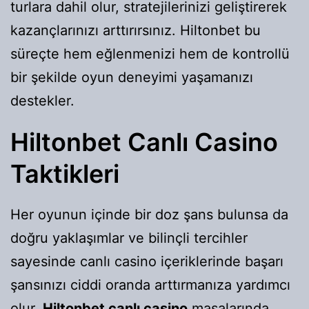
turlara dahil olur, stratejilerinizi geliştirerek
kazançlarınızı arttırırsınız. Hiltonbet bu
süreçte hem eğlenmenizi hem de kontrollü
bir şekilde oyun deneyimi yaşamanızı
destekler.
Hiltonbet Canlı Casino
Taktikleri
Her oyunun içinde bir doz şans bulunsa da
doğru yaklaşımlar ve bilinçli tercihler
sayesinde canlı casino içeriklerinde başarı
şansınızı ciddi oranda arttırmanıza yardımcı
olur.
Hiltonbet canlı casino
masalarında