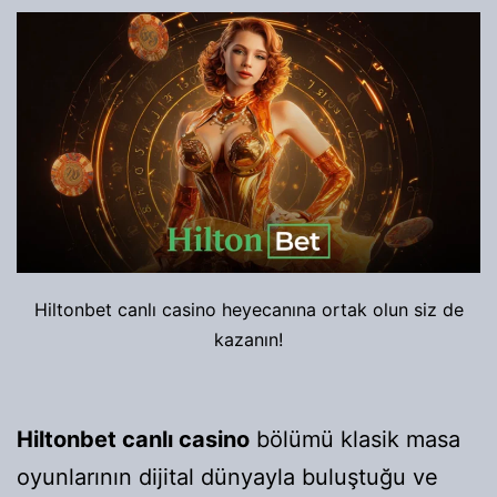
Hiltonbet canlı casino heyecanına ortak olun siz de
kazanın!
Hiltonbet canlı casino
bölümü klasik masa
oyunlarının dijital dünyayla buluştuğu ve