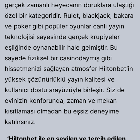
gerçek zamanlı heyecanın doruklara ulaştığı
özel bir kategoridir. Rulet, blackjack, bakara
ve poker gibi popüler oyunlar canlı yayın
teknolojisi sayesinde gerçek krupiyeler
eşliğinde oynanabilir hale gelmiştir. Bu
sayede fiziksel bir casinodaymış gibi
hissetmenizi sağlayan atmosfer Hiltonbet’in
yüksek çözünürlüklü yayın kalitesi ve
kullanıcı dostu arayüzüyle birleşir. Siz de
evinizin konforunda, zaman ve mekan
kısıtlaması olmadan bu eşsiz deneyime
katılırsınız.
Hiltonbet
ile en sevilen ve tercih edilen