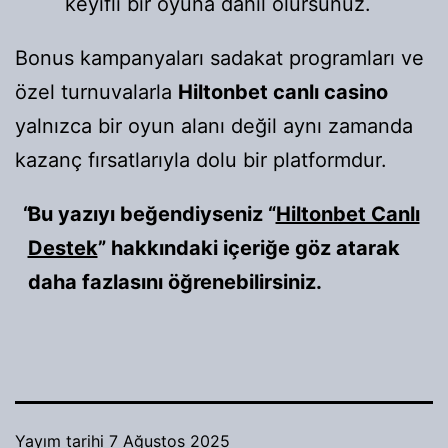
keyifli bir oyuna dahil olursunuz.
Bonus kampanyaları sadakat programları ve
özel turnuvalarla
Hiltonbet canlı casino
yalnızca bir oyun alanı değil aynı zamanda
kazanç fırsatlarıyla dolu bir platformdur.
Bu yazıyı beğendiyseniz “
Hiltonbet Canlı
Destek
” hakkındaki içeriğe göz atarak
daha fazlasını öğrenebilirsiniz.
Yayım tarihi
7 Ağustos 2025