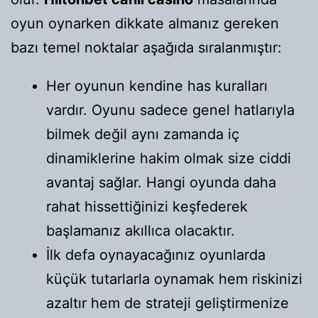
oyun oynarken dikkate almanız gereken
bazı temel noktalar aşağıda sıralanmıştır:
Her oyunun kendine has kuralları
vardır. Oyunu sadece genel hatlarıyla
bilmek değil aynı zamanda iç
dinamiklerine hakim olmak size ciddi
avantaj sağlar. Hangi oyunda daha
rahat hissettiğinizi keşfederek
başlamanız akıllıca olacaktır.
İlk defa oynayacağınız oyunlarda
küçük tutarlarla oynamak hem riskinizi
azaltır hem de strateji geliştirmenize