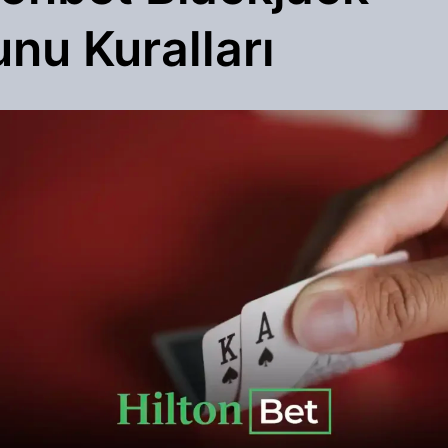
nu Kuralları