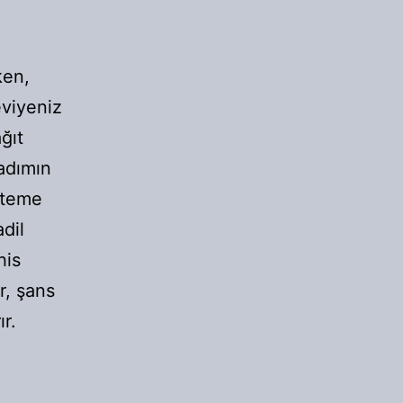
ken,
eviyeniz
ğıt
 adımın
steme
dil
his
r, şans
ır.