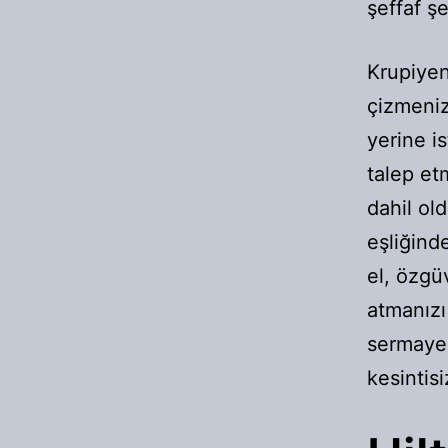
şeffaf şe
Krupiyen
çizmeniz
yerine is
talep et
dahil ol
eşliğinde
el, özgü
atmanızı
sermayen
kesintis