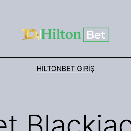
HILTONBET GIRIŞ
et Blackja