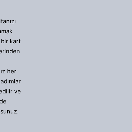
tanızı
lamak
bir kart
zerinden
nız her
 adımlar
dilir ve
nde
rsunuz.