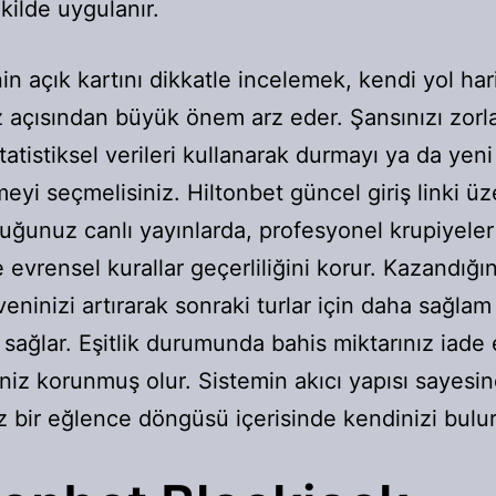
kilde uygulanır.
in açık kartını dikkatle incelemek, kendi yol hari
 açısından büyük önem arz eder. Şansınızı zor
tatistiksel verileri kullanarak durmayı ya da yeni 
meyi seçmelisiniz. Hiltonbet güncel giriş linki ü
duğunuz canlı yayınlarda, profesyonel krupiyeler
 evrensel kurallar geçerliliğini korur. Kazandığı
veninizi artırarak sonraki turlar için daha sağlam
 sağlar. Eşitlik durumunda bahis miktarınız iade e
iz korunmuş olur. Sistemin akıcı yapısı sayesi
iz bir eğlence döngüsü içerisinde kendinizi bulu