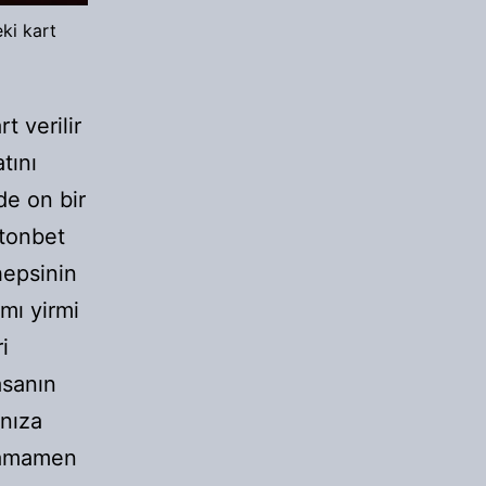
ki kart
t verilir
tını
de on bir
ltonbet
hepsinin
mı yirmi
i
asanın
ınıza
 tamamen