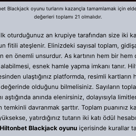
bet Blackjack oyunu turlarını kazançla tamamlamak için elde
değerleri toplamı 21 olmalıdır.
lk oturduğunuz an krupiye tarafından size iki kar
 fitili ateşlenir. Elinizdeki sayısal toplam, gidişa
en en önemli unsurdur. As kartının hem bir hem 
 alabilmesi, esnek hamle yapma imkanı tanır. Hi
esinden ulaştığınız platformda, resimli kartların 
değerinde olduğunu bilmelisiniz. Sayıların topla
ını aştığında anında elenirsiniz, dolayısıyla limitler
n temkinli davranmak şarttır. Toplam puanınız k
yüksekse, yatırdığınız tutarın iki katı ödül hesab
Hiltonbet Blackjack oyunu
içerisinde kurallar