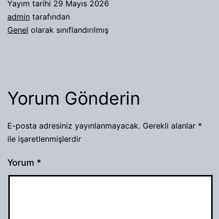
Yayım tarihi
29 Mayıs 2026
admin
tarafından
Genel
olarak sınıflandırılmış
Yorum Gönderin
E-posta adresiniz yayınlanmayacak.
Gerekli alanlar
*
ile işaretlenmişlerdir
Yorum
*