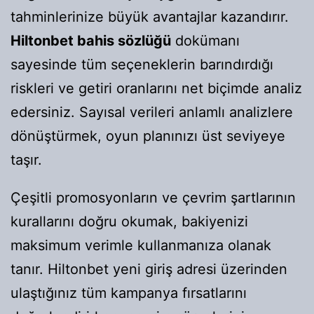
tahminlerinize büyük avantajlar kazandırır.
Hiltonbet bahis sözlüğü
dokümanı
sayesinde tüm seçeneklerin barındırdığı
riskleri ve getiri oranlarını net biçimde analiz
edersiniz. Sayısal verileri anlamlı analizlere
dönüştürmek, oyun planınızı üst seviyeye
taşır.
Çeşitli promosyonların ve çevrim şartlarının
kurallarını doğru okumak, bakiyenizi
maksimum verimle kullanmanıza olanak
tanır. Hiltonbet yeni giriş adresi üzerinden
ulaştığınız tüm kampanya fırsatlarını