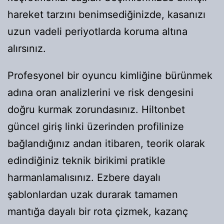
hareket tarzını benimsediğinizde, kasanızı
uzun vadeli periyotlarda koruma altına
alırsınız.
Profesyonel bir oyuncu kimliğine bürünmek
adına oran analizlerini ve risk dengesini
doğru kurmak zorundasınız. Hiltonbet
güncel giriş linki üzerinden profilinize
bağlandığınız andan itibaren, teorik olarak
edindiğiniz teknik birikimi pratikle
harmanlamalısınız. Ezbere dayalı
şablonlardan uzak durarak tamamen
mantığa dayalı bir rota çizmek, kazanç