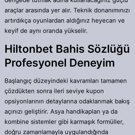
dengede tutmak adına kullanacağınız güçlü
araçlar arasında yer alır. Teknik donanımınızı
artırdıkça oyunlardan aldığınız heyecan ve
keyif de aynı oranda yükselir.
Hiltonbet Bahis Sözlüğü
Profesyonel Deneyim
Başlangıç düzeyindeki kavramları tamamen
çözdükten sonra ileri seviye kupon
opsiyonlarının detaylarına odaklanmak bakış
açınızı geliştirir. Asya handikapları ya da
kombine sistemler gibi karmaşık formüller,
doğru zamanlamayla uygulandığında