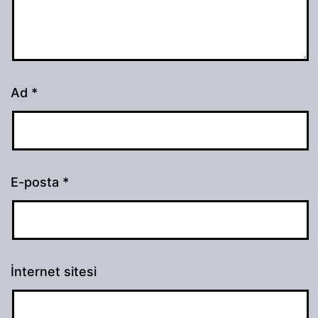
Ad
*
E-posta
*
İnternet sitesi