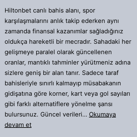
Hiltonbet canlı bahis alanı, spor
karşılaşmalarını anlık takip ederken aynı
zamanda finansal kazanımlar sağladığınız
oldukça hareketli bir mecradır. Sahadaki her
gelişmeye paralel olarak güncellenen
oranlar, mantıklı tahminler yürütmeniz adına
sizlere geniş bir alan tanır. Sadece taraf
bahisleriyle sınırlı kalmayıp müsabakanın
gidişatına göre korner, kart veya gol sayıları
gibi farklı alternatiflere yönelme şansı
bulursunuz. Güncel verileri…
Okumaya
H
devam et
i