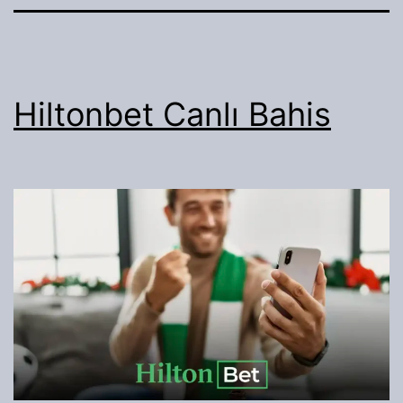
Hiltonbet Canlı Bahis